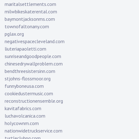
maritalsettlements.com
milwbikeskaterental.com
baymontjacksonms.com
townofaltonany.com
pglax.org
negativespacecleveland.com
liuteriapaoletti.com
sunriseandgoodpeople.com
chinesedrywallproblem.com
bendthreesistersinn.com
stjohns-flossmoor.org
funnyboneusa.com
cookiedustermusic.com
reconstructionensemble.org
kavitafabrics.com
luchavolcanica.com
holycownm.com
nationwidetruckservice.com
turtleclubpg.com