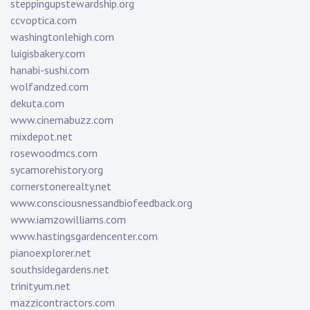
steppingupstewardship.org
ccvoptica.com
washingtonlehigh.com
luigisbakery.com
hanabi-sushi.com
wolfandzed.com
dekuta.com
www.cinemabuzz.com
mixdepot.net
rosewoodmcs.com
sycamorehistory.org
cornerstonerealty.net
www.consciousnessandbiofeedback.org
www.iamzowilliams.com
www.hastingsgardencenter.com
pianoexplorer.net
southsidegardens.net
trinityum.net
mazzicontractors.com