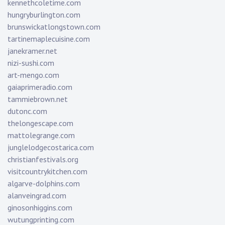
kennethcoletime.com
hungryburlington.com
brunswickatlongstown.com
tartinemaplecuisine.com
janekramer.net
nizi-sushi.com
art-mengo.com
gaiaprimeradio.com
tammiebrown.net
dutonc.com
thelongescape.com
mattolegrange.com
junglelodgecostarica.com
christianfestivals.org
visitcountrykitchen.com
algarve-dolphins.com
alanveingrad.com
ginosonhiggins.com
wutungprinting.com