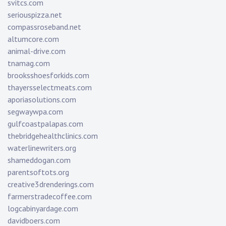
svitcs.com
seriouspizza.net
compassroseband.net
altumcore.com
animal-drive.com
tnamag.com
brooksshoesforkids.com
thayersselectmeats.com
aporiasolutions.com
segwaywpa.com
gulfcoastpalapas.com
thebridgehealthclinics.com
waterlinewriters.org
shameddogan.com
parentsoftots.org
creative3drenderings.com
farmerstradecoffee.com
logcabinyardage.com
davidboers.com