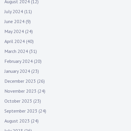
August 2024
(12)
July 2024
(11)
June 2024
(9)
May 2024
(24)
April 2024
(40)
March 2024
(31)
February 2024
(20)
January 2024
(23)
December 2023
(26)
November 2023
(24)
October 2023
(23)
September 2023
(24)
August 2023
(24)
July 2023
(26)