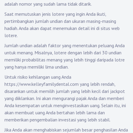
adalah nomor yang sudah lama tidak ditarik.
Saat memutuskan jenis lotere yang ingin Anda ikuti,
pertimbangkan jumlah undian dan ukuran masing-masing
hadiah.
Anda akan dapat menemukan detail ini di situs web
lotere.
Jumlah undian adalah faktor yang menentukan peluang Anda
untuk menang.
Misalnya, lotere dengan lebih dari 30 undian
memiliki probabilitas menang yang lebih tinggi daripada lotre
yang hanya memiliki lima undian.
Untuk risiko kehilangan uang Anda
https://www.kelleyfamilydental.com yang lebih rendah,
disarankan untuk memilih jumlah yang lebih kecil dari jackpot
yang diiklankan.
Ini akan mengurangi pajak Anda dan memberi
Anda kesempatan untuk menginvestasikan uang.
Selain itu, ini
akan membuat uang Anda bertahan lebih lama dan
memberikan pengembalian investasi yang lebih stabil.
Jika Anda akan menghabiskan sejumlah besar penghasilan Anda