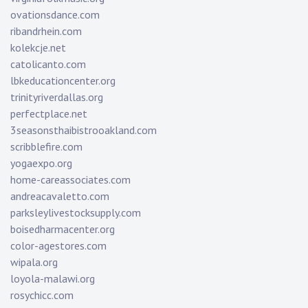
ovationsdance.com
ribandrhein.com
kolekcje.net
catolicanto.com
lbkeducationcenter.org
trinityriverdallas.org
perfectplace.net
3seasonsthaibistrooakland.com
scribblefire.com
yogaexpo.org
home-careassociates.com
andreacavaletto.com
parksleylivestocksupply.com
boisedharmacenter.org
color-agestores.com
wipala.org
loyola-malawi.org
rosychicc.com