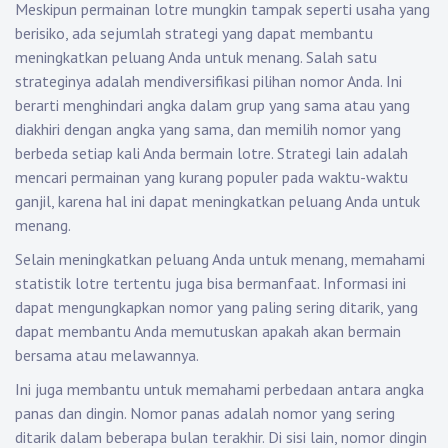
Meskipun permainan lotre mungkin tampak seperti usaha yang
berisiko, ada sejumlah strategi yang dapat membantu
meningkatkan peluang Anda untuk menang.
Salah satu
strateginya adalah mendiversifikasi pilihan nomor Anda.
Ini
berarti menghindari angka dalam grup yang sama atau yang
diakhiri dengan angka yang sama, dan memilih nomor yang
berbeda setiap kali Anda bermain lotre.
Strategi lain adalah
mencari permainan yang kurang populer pada waktu-waktu
ganjil, karena hal ini dapat meningkatkan peluang Anda untuk
menang.
Selain meningkatkan peluang Anda untuk menang, memahami
statistik lotre tertentu juga bisa bermanfaat.
Informasi ini
dapat mengungkapkan nomor yang paling sering ditarik, yang
dapat membantu Anda memutuskan apakah akan bermain
bersama atau melawannya.
Ini juga membantu untuk memahami perbedaan antara angka
panas dan dingin.
Nomor panas adalah nomor yang sering
ditarik dalam beberapa bulan terakhir.
Di sisi lain, nomor dingin