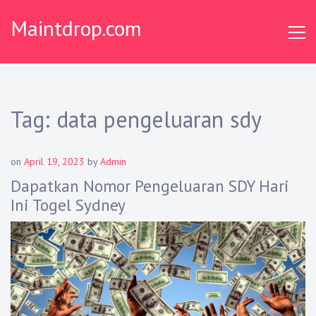
S
Maintdrop.com
k
i
p
t
o
c
Tag:
data pengeluaran sdy
o
n
t
on
April 19, 2023
by
Admin
e
Dapatkan Nomor Pengeluaran SDY Hari
n
Ini Togel Sydney
t