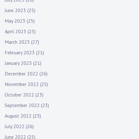
June 2023
(25)
May 2023
(25)
April 2023
(25)
March 2023
(27)
February 2023
(21)
January 2023
(21)
December 2022
(26)
November 2022
(25)
October 2022
(23)
September 2022
(23)
August 2022
(23)
July 2022
(26)
June 2022
(25)