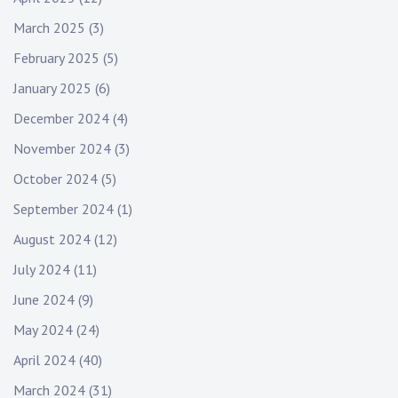
i
March 2025
(3)
o
February 2025
(5)
n
January 2025
(6)
December 2024
(4)
November 2024
(3)
October 2024
(5)
September 2024
(1)
August 2024
(12)
July 2024
(11)
June 2024
(9)
May 2024
(24)
April 2024
(40)
March 2024
(31)