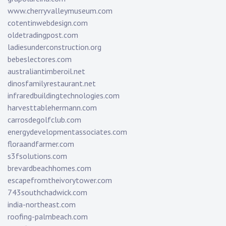
www.cherryvalleymuseum.com
cotentinwebdesign.com
oldetradingpost.com
ladiesunderconstruction.org
bebeslectores.com
australiantimberoil.net
dinosfamilyrestaurant.net
infraredbuildingtechnologies.com
harvesttablehermann.com
carrosdegolfclub.com
energydevelopmentassociates.com
floraandfarmer.com
s3fsolutions.com
brevardbeachhomes.com
escapefromtheivorytower.com
743southchadwick.com
india-northeast.com
roofing-palmbeach.com