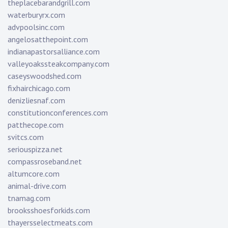
theplacebarandgrill.com
waterburyrx.com
advpoolsinc.com
angelosatthepoint.com
indianapastorsalliance.com
valleyoakssteakcompany.com
caseyswoodshed.com
fixhairchicago.com
denizliesnaf.com
constitutionconferences.com
patthecope.com
svitcs.com
seriouspizza.net
compassroseband.net
altumcore.com
animal-drive.com
tnamag.com
brooksshoesforkids.com
thayersselectmeats.com