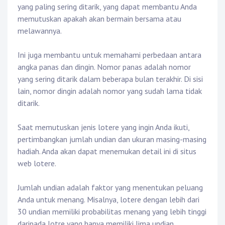
yang paling sering ditarik, yang dapat membantu Anda
memutuskan apakah akan bermain bersama atau
melawannya.
Ini juga membantu untuk memahami perbedaan antara
angka panas dan dingin.
Nomor panas adalah nomor
yang sering ditarik dalam beberapa bulan terakhir.
Di sisi
lain, nomor dingin adalah nomor yang sudah lama tidak
ditarik.
Saat memutuskan jenis lotere yang ingin Anda ikuti,
pertimbangkan jumlah undian dan ukuran masing-masing
hadiah.
Anda akan dapat menemukan detail ini di situs
web lotere.
Jumlah undian adalah faktor yang menentukan peluang
Anda untuk menang.
Misalnya, lotere dengan lebih dari
30 undian memiliki probabilitas menang yang lebih tinggi
daripada lotre yang hanya memiliki lima undian.