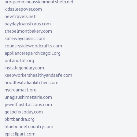
programmingassignmentshelp.net
kidssleepover.com
newtravels.net
paydayloansforus.com
thebelmontbakery.com
safewayclassic.com
countrysidewoodcrafts.com
appliancerepairchicagoil.org
ontariotbf.org
instalegendary.com
keepworkershealthyandsafe.com
noodlesitaliankitchen.com
nydreamact.org
unagisushimetairie.com
jewelflashtattoos.com
getpcfixtoday.com
bbrtbandra.org
bluebonnetcountry.com
epicclipart.com