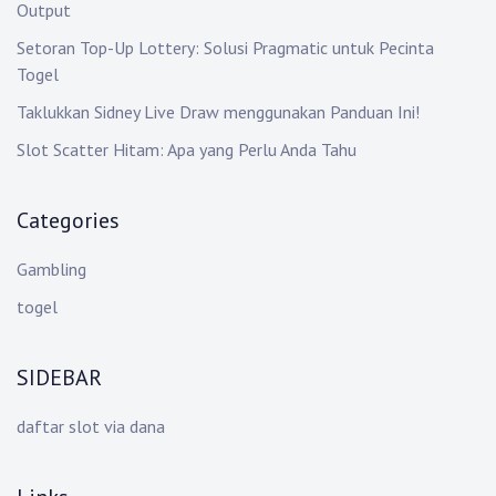
Output
Setoran Top-Up Lottery: Solusi Pragmatic untuk Pecinta
Togel
Taklukkan Sidney Live Draw menggunakan Panduan Ini!
Slot Scatter Hitam: Apa yang Perlu Anda Tahu
Categories
Gambling
togel
SIDEBAR
daftar slot via dana