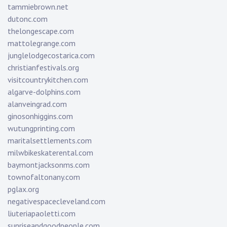
tammiebrown.net
dutonc.com
thelongescape.com
mattolegrange.com
junglelodgecostarica.com
christianfestivals.org
visitcountrykitchen.com
algarve-dolphins.com
alanveingrad.com
ginosonhiggins.com
wutungprinting.com
maritalsettlements.com
milwbikeskaterental.com
baymontjacksonms.com
townofaltonany.com
pglax.org
negativespacecleveland.com
liuteriapaoletti.com
sunriseandgoodpeople.com