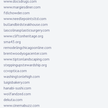
www.docsdrugs.com
www.margiesdiner.com
fdlchowder.com
www.needlepointsltd.com
bullandbirdsteakhouse.com
lascolinasplasticsurgery.com
www.cliftonheritage.org
sma43.org
remodelingchicagoonline.com
brentwoodyogacenter.com
www.tiptonlandscaping.com
steppingupstewardship.org
ccvoptica.com
washingtonlehigh.com
luigisbakery.com
hanabi-sushi.com
wolfandzed.com
dekuta.com
www.cinemabuzz.com