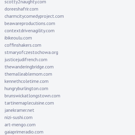
scotty2naughty.com
doreeshafrir.com
charmcitycomedyproject.com
beawareproductions.com
contextdrivenagility.com
ibikeoulu.com
coffinshakers.com
stmaryofczestochowa.org
justicejudifrench.com
thewanderingbridge.com
themalleablemom.com
kennethcoletime.com
hungryburlington.com
brunswickatlongstown.com
tartinemaplecuisine.com
janekramer.net
nizi-sushi.com
art-mengo.com
gaiaprimeradio.com