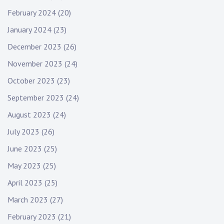
February 2024
(20)
January 2024
(23)
December 2023
(26)
November 2023
(24)
October 2023
(23)
September 2023
(24)
August 2023
(24)
July 2023
(26)
June 2023
(25)
May 2023
(25)
April 2023
(25)
March 2023
(27)
February 2023
(21)